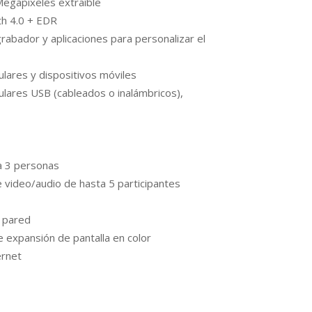
gapixeles extraíble
th 4.0 + EDR
rabador y aplicaciones para personalizar el
ulares y dispositivos móviles
ulares USB (cableados o inalámbricos),
a 3 personas
 video/audio de hasta 5 participantes
n pared
 expansión de pantalla en color
ernet