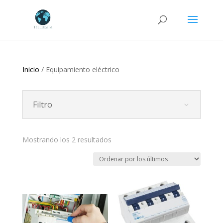
Búsqueda
de
productos
Inicio
/ Equipamiento eléctrico
Filtro
Ordenado
Mostrando los 2 resultados
por
los
últimos