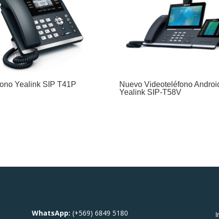
fono Yealink SIP T41P
Nuevo Videoteléfono Androi
Yealink SIP-T58V
WhatsApp:
(+569) 6849 5180
I