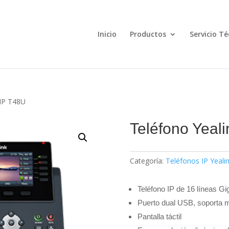
Búsqueda
de
productos
Inicio
Productos
Servicio Té
SIP T48U
Teléfono Yeal
Categoría:
Teléfonos IP Yeali
Teléfono IP de 16 líneas Gig
Puerto dual USB, soporta 
Pantalla táctil