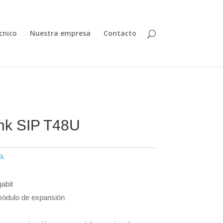
cnico
Nuestra empresa
Contacto
ink SIP T48U
nk
abit
módulo de expansión